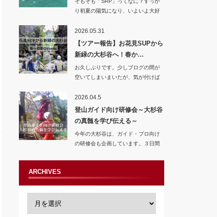
そもそも「SRP」ってなに？すっか
り初夏の陽気になり、いよいよ大好
きな…
2026.05.31
【ツアー報告】お花見SUPから
新緑の大杉谷へ！春か…
お久しぶりです。少しブログの間が
空いてしまいまいたが、気が付けば
季節はすっかり…
2026.04.5
登山ガイド向け研修会～大杉谷
の真髄を学び伝える～
今年の大杉谷は、ガイド・プロ向け
の研修会も企画しています。３日間
の濃厚なベテラ…
ARCHIVES