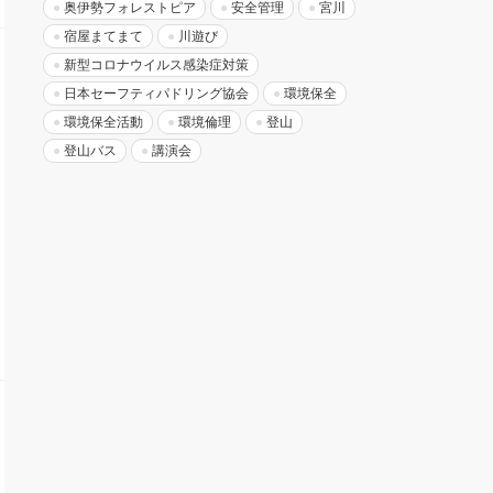
奥伊勢フォレストピア
安全管理
宮川
宿屋まてまて
川遊び
新型コロナウイルス感染症対策
日本セーフティパドリング協会
環境保全
環境保全活動
環境倫理
登山
登山バス
講演会