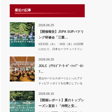
最近の記事
2026.06.25
【開催報告】JSPA SUPパドリ
ング研修会「三重…
6月23日（火）・24日（水）の2日間
にわたり、日本セーフティパドリン
グ協会（…
2026.06.20
JOLC（ｱｳﾄﾄﾞｱ･ﾘｰﾀﾞｰｼｯﾌﾟ･ｶﾝ
ﾌ…
登山やパドルスポーツといったアク
ティビティガイドを仕事にしている
ベルデですが、…
2026.06.10
【開催レポート】夏のトップシ
ーズン直前！「仲間と安…