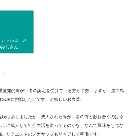
ペシャルコース
のみなさん
の！
「重度知的障がい者の認定を受けている方が半数いますが，屋久島
SUPに挑戦したいです」と嬉しいお言葉。
経験はありましたが，成人された障がい者の方と触れ合うのは今
ふうに成人して社会生活を送ってるのかな」なんて興味をもちな
備。リクエストのメガサップもリペアして稼働です。