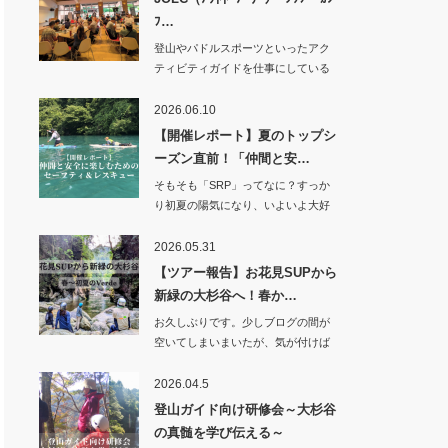
ﾌ…
登山やパドルスポーツといったアク
ティビティガイドを仕事にしている
ベルデですが、…
2026.06.10
【開催レポート】夏のトップシ
ーズン直前！「仲間と安…
そもそも「SRP」ってなに？すっか
り初夏の陽気になり、いよいよ大好
きな…
2026.05.31
【ツアー報告】お花見SUPから
新緑の大杉谷へ！春か…
お久しぶりです。少しブログの間が
空いてしまいまいたが、気が付けば
季節はすっかり…
2026.04.5
登山ガイド向け研修会～大杉谷
の真髄を学び伝える～