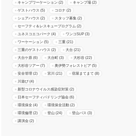
キャンプワーケーション
(2)
キャンプ場
(2)
ゲストハウス
(5)
コロナ
(2)
シェアハウス
(2)
スタッフ募集
(2)
セーフティ＆レスキュープログラム
(2)
ユネスコエコパーク
(4)
ワンコSUP
(3)
ワーケーション
(5)
三重
(21)
三重のゲストハウス
(2)
大台
(21)
大台ケ原
(6)
大台町
(3)
大杉谷
(22)
大杉谷ツアー
(7)
奥伊勢フォレストピア
(5)
安全管理
(2)
宮川
(21)
宿屋まてまて
(8)
川遊び
(4)
新型コロナウイルス感染症対策
(2)
日本セーフティパドリング協会
(6)
環境保全
(4)
環境保全活動
(2)
環境倫理
(2)
登山
(24)
登山バス
(3)
講演会
(2)