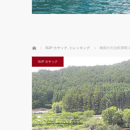
ホーム
SUP カヤック
,
トレッキング
梅雨の大台町満喫
SUP カヤック