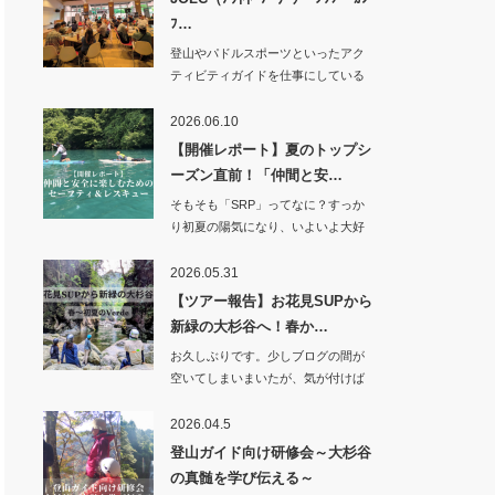
ﾌ…
登山やパドルスポーツといったアク
ティビティガイドを仕事にしている
ベルデですが、…
2026.06.10
【開催レポート】夏のトップシ
ーズン直前！「仲間と安…
そもそも「SRP」ってなに？すっか
り初夏の陽気になり、いよいよ大好
きな…
2026.05.31
【ツアー報告】お花見SUPから
新緑の大杉谷へ！春か…
お久しぶりです。少しブログの間が
空いてしまいまいたが、気が付けば
季節はすっかり…
2026.04.5
登山ガイド向け研修会～大杉谷
の真髄を学び伝える～