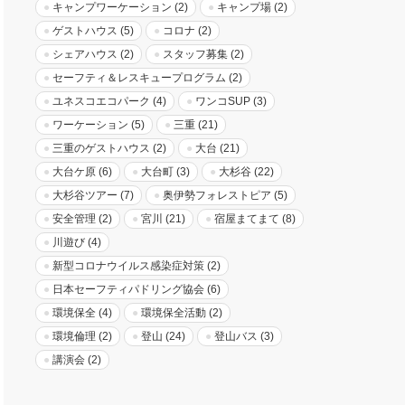
キャンプワーケーション
(2)
キャンプ場
(2)
ゲストハウス
(5)
コロナ
(2)
シェアハウス
(2)
スタッフ募集
(2)
セーフティ＆レスキュープログラム
(2)
ユネスコエコパーク
(4)
ワンコSUP
(3)
ワーケーション
(5)
三重
(21)
三重のゲストハウス
(2)
大台
(21)
大台ケ原
(6)
大台町
(3)
大杉谷
(22)
大杉谷ツアー
(7)
奥伊勢フォレストピア
(5)
安全管理
(2)
宮川
(21)
宿屋まてまて
(8)
川遊び
(4)
新型コロナウイルス感染症対策
(2)
日本セーフティパドリング協会
(6)
環境保全
(4)
環境保全活動
(2)
環境倫理
(2)
登山
(24)
登山バス
(3)
講演会
(2)