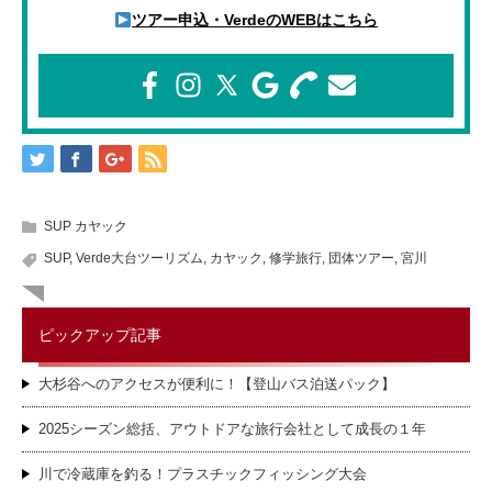
ツアー申込・VerdeのWEBはこちら
SUP カヤック
SUP
,
Verde大台ツーリズム
,
カヤック
,
修学旅行
,
団体ツアー
,
宮川
ピックアップ記事
大杉谷へのアクセスが便利に！【登山バス泊送パック】
2025シーズン総括、アウトドアな旅行会社として成長の１年
川で冷蔵庫を釣る！プラスチックフィッシング大会