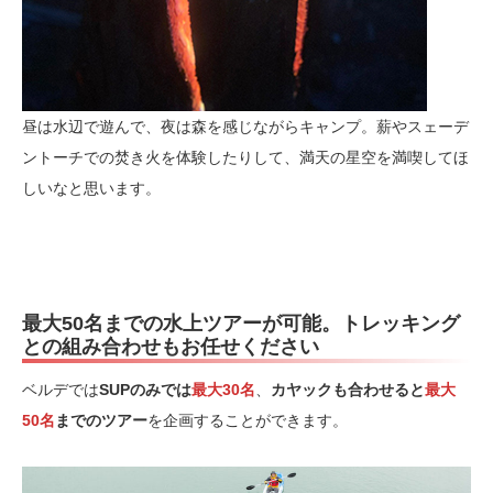
昼は水辺で遊んで、夜は森を感じながらキャンプ。薪やスェーデ
ントーチでの焚き火を体験したりして、満天の星空を満喫してほ
しいなと思います。
最大50名までの水上ツアーが可能。トレッキング
との組み合わせもお任せください
ベルデでは
SUPのみでは
最大30名
、
カヤックも合わせると
最大
50名
までのツアー
を企画することができます。