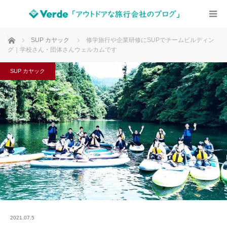
ホーム
SUP カヤック
修学旅行や企業研修にSUPでチームビルディン
グ｜学校さん・団体さんウェルカムです
SUP カヤック
2021.07.5