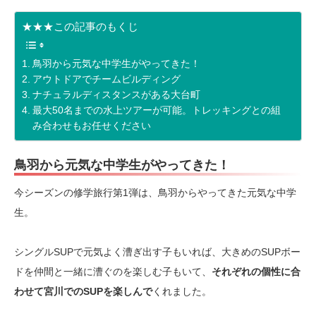
★★★この記事のもくじ
鳥羽から元気な中学生がやってきた！
アウトドアでチームビルディング
ナチュラルディスタンスがある大台町
最大50名までの水上ツアーが可能。トレッキングとの組
み合わせもお任せください
鳥羽から元気な中学生がやってきた！
今シーズンの修学旅行第1弾は、鳥羽からやってきた元気な中学
生。
シングルSUPで元気よく漕ぎ出す子もいれば、大きめのSUPボー
ドを仲間と一緒に漕ぐのを楽しむ子もいて、
それぞれの個性に合
わせて宮川でのSUPを楽しんで
くれました。