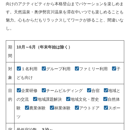
向けのアクティビティから本格登山までバケーションを楽しめま
す。天然温泉・奥伊勢宮川温泉を滞在中いつでも楽しめることも
魅力。心もからだもリラックスしてワークが捗ること、間違いな
し。
期
10月～6月（年末年始は除く）
間
対
１名利用
グループ利用
ファミリー利用
子
象
ども向け
目
企業研修
チームビルディング
合宿
地域と
的
の交流
地域課題解決
地域文化・歴史
自然体
験
農業体験
林業体験
アウトドア
スポー
ツ
宿
最低宿泊数
３泊～