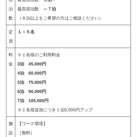
泊
最高宿泊数
～７泊
数
（８泊以上をご希望の方はご相談ください）
定
１～５名
員
料
※１名様のご利用料金
金
3泊 45,000円
4泊 60,000円
5泊 75,000円
6泊 90,000円
7泊 105,000円
※１名様追加につき１泊5,000円アップ
施
【ワーク環境】
設
［無料］