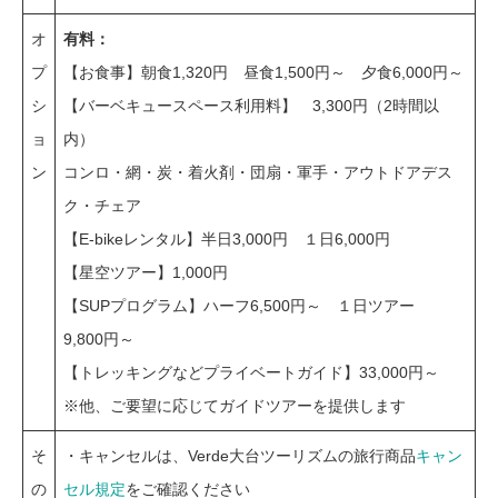
オ
有料：
プ
【お食事】朝食1,320円 昼食1,500円～ 夕食6,000円～
シ
【バーベキュースペース利用料】 3,300円（2時間以
ョ
内）
ン
コンロ・網・炭・着火剤・団扇・軍手・アウトドアデス
ク・チェア
【E-bikeレンタル】半日3,000円 １日6,000円
【星空ツアー】1,000円
【SUPプログラム】ハーフ6,500円～ １日ツアー
9,800円～
【トレッキングなどプライベートガイド】33,000円～
※他、ご要望に応じてガイドツアーを提供します
そ
・キャンセルは、Verde大台ツーリズムの旅行商品
キャン
の
セル規定
をご確認ください