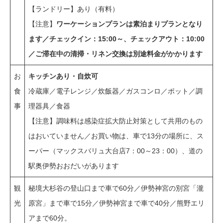
【ランドリー】あり（有料）
【注意】
ワーケーションプランは素泊まりプランとなり
ます／チェックイン：15:00～、チェックアウト：10:00
／ご滞在中の清掃・リネン交換は別途料金がかかります
お
キッチンあり・自炊可
食
冷蔵庫／電子レンジ／炊飯器／ガスコンロ／ポット／調
事
理器具／食器
【注意】調味料は感染症拡大防止対策として共用のもの
はおいていません／お買い物は、車で13分の場所に、ス
ーパー（マックスバリュ大台店7：00～23：00）、道の
駅奥伊勢おおだいがあります
観
秘境大杉谷の登山口まで車で60分／伊勢神宮の別宮「瀧
光
原宮」まで車で15分／伊勢神宮まで車で40分／熊野エリ
アまで60分。