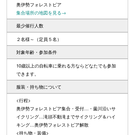
奥伊勢フォレストピア
集合場所の地図を見る→
最少催⾏⼈数
２名様～（定員５名）
対象年齢・参加条件
10歳以上の自転車に乗れる方ならどなたでも参加
できます。
服装・持ち物について
<行程>
奥伊勢フォレストピア集合・受付…・薗川沿いサ
イクリング…滝頭不動滝までサイクリング＆ハイ
キング…奥伊勢フォレストピア解散
<持ち物・装備>